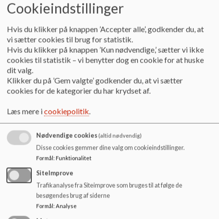
o
Cookieindstillinger
2025.08.26 Fællesbestyrelsesmøde.pdf
l
d
Hvis du klikker på knappen ’Accepter alle’, godkender du, at
e
vi sætter cookies til brug for statistik.
2024.09.25 Fællesbestyrelsesmøde.pdf
t
Hvis du klikker på knappen ’Kun nødvendige,’ sætter vi ikke
cookies til statistik – vi benytter dog en cookie for at huske
dit valg.
2024.05.28 Fællesbestyrelsesmøde.pdf
Klikker du på ’Gem valgte’ godkender du, at vi sætter
cookies for de kategorier du har krydset af.
2024.05.28 Børnehusudvalgsmøde.pdf
Læs mere i
cookiepolitik
.
Nødvendige cookies
(altid nødvendig)
2023.11.28 Fællesbestyrelsesmøde.pdf
Disse cookies gemmer dine valg om cookieindstillinger.
Formål
:
Funktionalitet
SiteImprove
2023.11.28 Børnehusudvalgsmøde.pdf
Trafikanalyse fra Siteimprove som bruges til at følge de
besøgendes brug af siderne
Formål
:
Analyse
2023.05.30 Fællesbestyrelsen.pdf