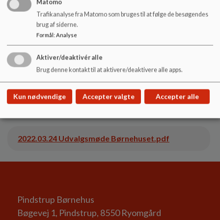
Matomo
Trafikanalyse fra Matomo som bruges til at følge de besøgendes
brug af siderne.
2023.05.30 Børnehusudvalgsmøde.pdf
Formål
:
Analyse
Aktiver/deaktivér alle
2023.01.23 Udvalgsmøde Børnehus samt fællesbestyrelsesmøde.pdf
Brug denne kontakt til at aktivere/deaktivere alle apps.
Kun nødvendige
Accepter valgte
Accepter alle
2022.11.29 Bestyrelsesmøde børnehuset.pdf
2022.03.24 Udvalgsmøde Børnehuset.pdf
Pindstrup Børnehus
Bøgevej 1, Pindstrup, 8550 Ryomgård