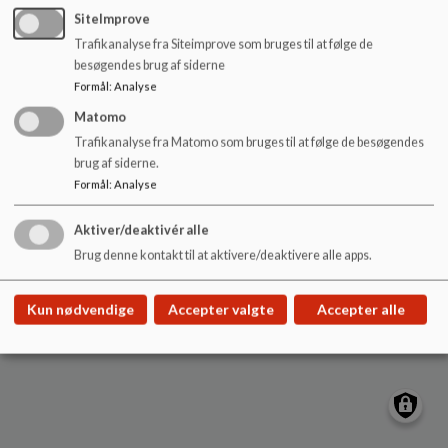
o
SiteImprove
l
Trafikanalyse fra Siteimprove som bruges til at følge de
d
Pindstrup Børnehus
besøgendes brug af siderne
e
Bøgevej 1, Pindstrup, 8550 Ryomgård
Formål
:
Analyse
t
gvjo@syddjurs.dk
Matomo
+45 87 53 58 20
Trafikanalyse fra Matomo som bruges til at følge de besøgendes
brug af siderne.
EAN NR.
Kontakt os
Formål
:
Analyse
Sitemap
Aktiver/deaktivér alle
Cookie politik
Brug denne kontakt til at aktivere/deaktivere alle apps.
Kun nødvendige
Accepter valgte
Accepter alle