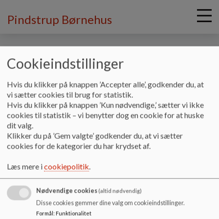
Pindstrup Børnehus
Cookieindstillinger
G
Hvis du klikker på knappen ’Accepter alle’, godkender du, at
å
Mere information
Personalet
vi sætter cookies til brug for statistik.
t
Hvis du klikker på knappen ’Kun nødvendige,’ sætter vi ikke
i
cookies til statistik – vi benytter dog en cookie for at huske
Personalet
l
dit valg.
h
Klikker du på ’Gem valgte’ godkender du, at vi sætter
o
cookies for de kategorier du har krydset af.
v
Personaleoversigt
e
Læs mere i
cookiepolitik
.
Dokumenter
d
i
Personaleoversigt_0.pdf
Nødvendige cookies
n
(altid nødvendig)
d
Disse cookies gemmer dine valg om cookieindstillinger.
h
Formål
:
Funktionalitet