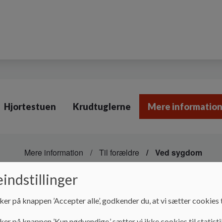
Hjortestuen
Krudtuglerne
Mere informatio
Mere information
Til forældre
Ved sygdom
Ved sygdom
indstillinger
ker på knappen ’Accepter alle’, godkender du, at vi sætter cookies t
Et sygt barn modtages ikke i børnehaven. Hvis dit barn er sy
ker på knappen ’Kun nødvendige,’ sætter vi ikke cookies til statisti