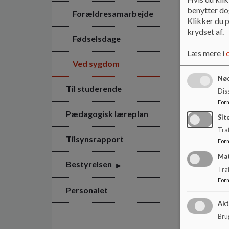
benytter dog
Forældresamarbejde
Klikker du p
krydset af.
Fødselsdage
Læs mere i
Ved sygdom
Nød
Til studerende
Dis
For
Pædagogisk læreplan
Sit
Traf
Tilsynsrapport
For
Ma
Bestyrelsen
Tra
For
Personalet
Akt
Brug