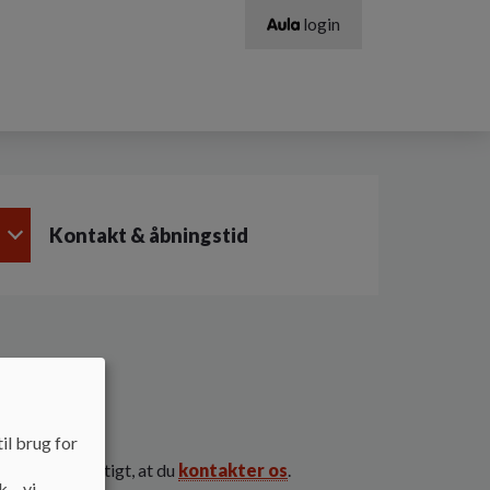
login
n
Kontakt & åbningstid
il brug for
gt, er det vigtigt, at du
kontakter os
.
k – vi