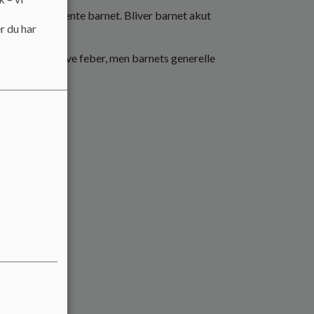
derefter må hente barnet. Bliver barnet akut
r du har
e.
ehøver ikke have feber, men barnets generelle