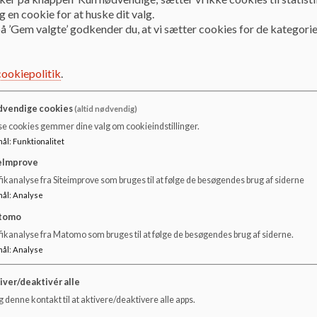
 en cookie for at huske dit valg.
Bliver barnet syg i børnehaven kontaktes forældrene, som 
å ’Gem valgte’ godkender du, at vi sætter cookies for de kategorie
meget syg, fx med høj feber, kontaktes lægen og forældren
Det er personalet der vurderer om et barn er syg. Barnet b
cookiepolitik
.
almentilstand kan være så dårlig at det må hjemsendes.
vendige cookies
(altid nødvendig)
se cookies gemmer dine valg om cookieindstillinger.
mål
:
Funktionalitet
eImprove
ikanalyse fra Siteimprove som bruges til at følge de besøgendes brug af siderne
mål
:
Analyse
tomo
fikanalyse fra Matomo som bruges til at følge de besøgendes brug af siderne.
mål
:
Analyse
iver/deaktivér alle
 denne kontakt til at aktivere/deaktivere alle apps.