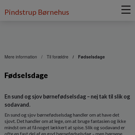
Pindstrup Børnehus
G
å
Mere information
Til forældre
Fødselsdage
t
i
Fødselsdage
l
h
o
v
En sund og sjov børnefødselsdag – nej tak til slik og
e
sodavand.
d
i
En sund og sjov børnefødselsdag handler om at have det
n
sjovt. Det handler om at lege, om at bruge fantasien og ikke
d
mindst om at få noget lækkert at spise. Slik og sodavand er
h
ofte en fast del af en god børnefødselsdag – men børnene