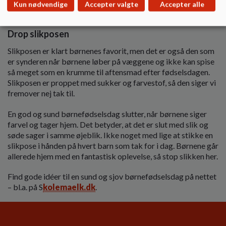
Måske børnene selv kan være med til at farvelægge og pynte
Kun nødvendige
Accepter valgte
Accepter alle
den dug man spiser ved.
Drop slikposen
Slikposen er klart børnenes favorit, men det er også den som
er synderen når børnene løber på væggene og ikke kan spise
så meget som en krumme til aftensmad efter fødselsdagen.
Slikposen er proppet med sukker og farvestof, så den siger vi
fremover nej tak til.
En god og sund børnefødselsdag slutter, når børnene siger
farvel og tager hjem. Det betyder, at det er slut med slik og
søde sager i samme øjeblik. Ikke noget med lige at stikke en
slikpose i hånden på hvert barn som tak for i dag. Børnene går
allerede hjem med en fantastisk oplevelse, så stop slikken her.
Find gode idéer til en sund og sjov børnefødselsdag på nettet
– bl.a. på S
kolemaelk.dk
.